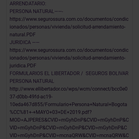
ARRENDATARIO:
PERSONA NATURAL——-
https://www.segurossura.com.co/documentos/condic
ionados/personas/vivienda/solicitud-arrendamiento-
natural.PDF
JURIDICA ——
https://www.segurossura.com.co/documentos/condic
ionados/personas/vivienda/solicitud-arrendamiento-
juridica.PDF
FORMULARIOS EL LIBERTADOR / SEGUROS BOLIVAR
PERSONA NATURAL
http://www.ellibertador.co/wps/wcm/connect/bcc0e0
37-d0bb-49fd-ac19-
10eda467d855/Formulario+Persona+Natural+Bogota
%CC%81+-+MAYO+03+DE+2019.pdf?
MOD=AJPERES&CVID=mGyhDnP&CVID=mGyhDnP&C
VID=mGyhDnP&CVID=mGyhDnP&CVID=mGyhDnP&C
VID=mGyhDnP&CVID=mcnaQRW&CVID=mcnaQRW&C